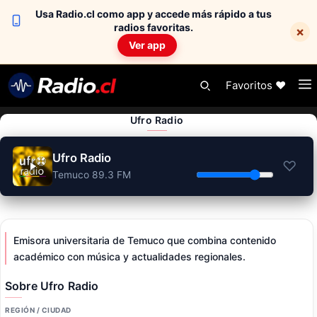
Usa Radio.cl como app y accede más rápido a tus
radios favoritas.
×
Ver app
Skip
Favoritos ❤️
to
content
Ufro Radio
Ufro Radio
♡
Temuco 89.3 FM
Emisora universitaria de Temuco que combina contenido
académico con música y actualidades regionales.
Sobre Ufro Radio
REGIÓN / CIUDAD