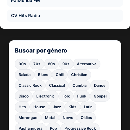
PalMundo FM
CV Hits Radio
Buscar por género
00s
70s
80s
90s
Alternative
Balada
Blues
Chill
Christian
Classic Rock
Classical
Cumbia
Dance
Disco
Electronic
Folk
Funk
Gospel
Hits
House
Jazz
Kids
Latin
Merengue
Metal
News
Oldies
Pachanguera
Pop
Progressive Rock