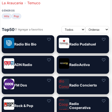
La Araucania
›
Temuco
GÉNEROS
Hits
Pop
Top50
♡ Agregar a favoritos
♡
♡
Radio Bio Bio
Radio Pudahuel
♡
♡
ADN Radio
RadioActiva
♡
♡
FM Dos
Radio Concierto
♡
♡
Radio
Rock & Pop
Cooperativa