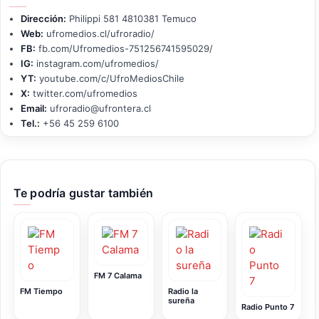
Dirección:
Philippi 581 4810381 Temuco
Web:
ufromedios.cl/ufroradio/
FB:
fb.com/Ufromedios-751256741595029/
IG:
instagram.com/ufromedios/
YT:
youtube.com/c/UfroMediosChile
X:
twitter.com/ufromedios
Email:
ufroradio@ufrontera.cl
Tel.:
+56 45 259 6100
Te podría gustar también
FM 7 Сalama
FM Tiempo
Radio la
sureña
Radio Punto 7