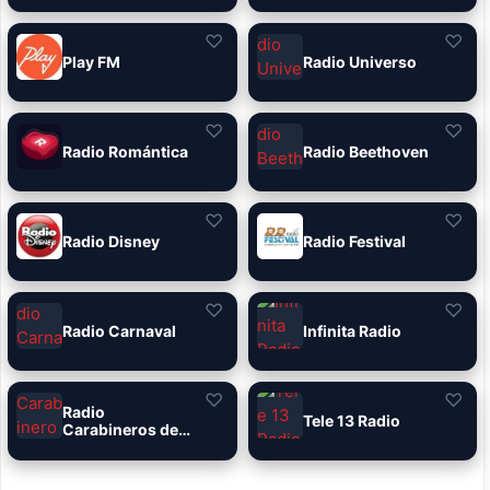
♡
♡
Play FM
Radio Universo
♡
♡
Radio Romántica
Radio Beethoven
♡
♡
Radio Disney
Radio Festival
♡
♡
Radio Carnaval
Infinita Radio
♡
♡
Radio
Tele 13 Radio
Carabineros de
Chile