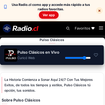
Usa Radio.cl como app y accede más rápido a tus
radios favoritas.
×
Ver app
Skip
Favoritos ❤️
to
content
Pulso Clásicos
Pulso Clásicos en Vivo
♡
Curicó Web
La Historia Comienza a Sonar Aquí 24/7 Con Tus Mejores
Exitos, de todos los tiempos y estilos, Pulso Clásicos tú
opción, tus sonidos.
Sobre Pulso Clásicos