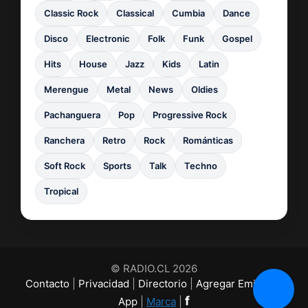
Classic Rock
Classical
Cumbia
Dance
Disco
Electronic
Folk
Funk
Gospel
Hits
House
Jazz
Kids
Latin
Merengue
Metal
News
Oldies
Pachanguera
Pop
Progressive Rock
Ranchera
Retro
Rock
Románticas
Soft Rock
Sports
Talk
Techno
Tropical
© RADIO.CL 2026
Contacto
|
Privacidad
|
Directorio
|
Agregar Emisora
|
f
App
|
Marca
|