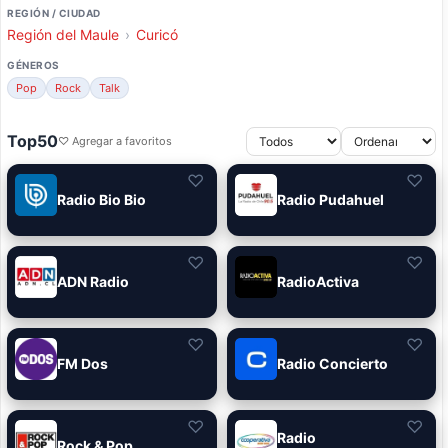
REGIÓN / CIUDAD
Región del Maule
›
Curicó
GÉNEROS
Pop
Rock
Talk
Top50
♡ Agregar a favoritos
♡
♡
Radio Bio Bio
Radio Pudahuel
♡
♡
ADN Radio
RadioActiva
♡
♡
FM Dos
Radio Concierto
♡
♡
Radio
Rock & Pop