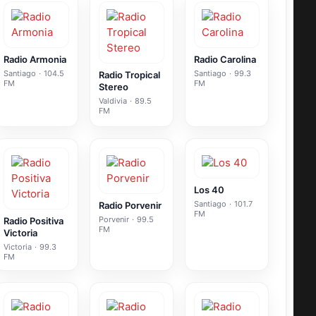
Radio Armonia
Radio Carolina
Santiago
·
104.5
Santiago
·
99.3
Radio Tropical
FM
FM
Stereo
Valdivia
·
89.5
FM
Los 40
Santiago
·
101.7
Radio Porvenir
FM
Porvenir
·
99.5
Radio Positiva
FM
Victoria
Victoria
·
99.3
FM