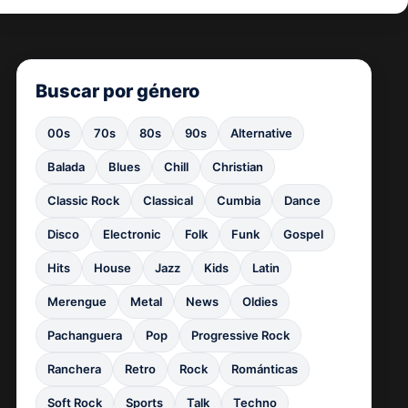
Buscar por género
00s
70s
80s
90s
Alternative
Balada
Blues
Chill
Christian
Classic Rock
Classical
Cumbia
Dance
Disco
Electronic
Folk
Funk
Gospel
Hits
House
Jazz
Kids
Latin
Merengue
Metal
News
Oldies
Pachanguera
Pop
Progressive Rock
Ranchera
Retro
Rock
Románticas
Soft Rock
Sports
Talk
Techno