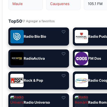
Maule
Cauquenes
105.1 FM
Top50
♡ Agregar a favoritos
♡
Radio Bio Bio
Radio Pud
♡
RadioActiva
FM Dos
♡
Rock & Pop
Radio Coo
♡
Radio Universo
Radio Rom