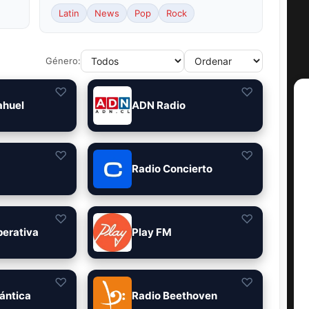
Latin
News
Pop
Rock
Género:
♡
♡
ahuel
ADN Radio
♡
♡
Radio Concierto
♡
♡
perativa
Play FM
♡
♡
ántica
Radio Beethoven