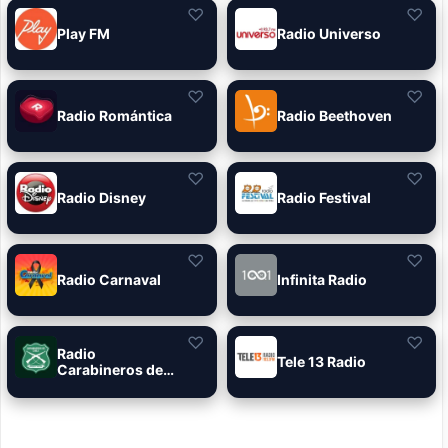
♡
♡
Play FM
Radio Universo
♡
♡
Radio Romántica
Radio Beethoven
♡
♡
Radio Disney
Radio Festival
♡
♡
Radio Carnaval
Infinita Radio
♡
♡
Radio
Tele 13 Radio
Carabineros de
Chile