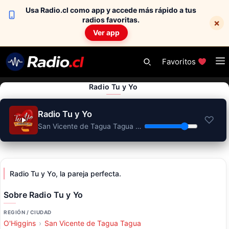
Usa Radio.cl como app y accede más rápido a tus
radios favoritas.
×
Ver app
Skip
Favoritos
to
content
Radio Tu y Yo
Radio Tu y Yo
♡
San Vicente de Tagua Tagua web
Radio Tu y Yo, la pareja perfecta.
Sobre Radio Tu y Yo
REGIÓN / CIUDAD
O'Higgins
›
San Vicente de Tagua Tagua