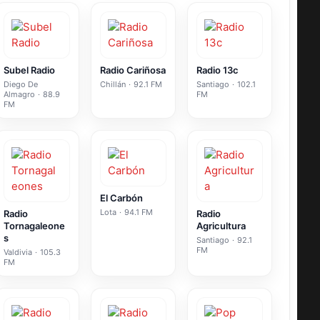
Subel Radio
Radio Cariñosa
Radio 13c
Diego De
Chillán
·
92.1 FM
Santiago
·
102.1
Almagro
·
88.9
FM
FM
El Carbón
Lota
·
94.1 FM
Radio
Radio
Tornagaleone
Agricultura
s
Santiago
·
92.1
FM
Valdivia
·
105.3
FM