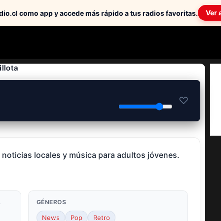
Ver 
io.cl como app y accede más rápido a tus radios favoritas.
llota
♡
 noticias locales y música para adultos jóvenes.
A
GÉNEROS
News
Pop
Retro