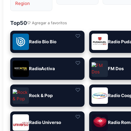
Region
Top50
♡ Agregar a favoritos
♡
Radio Bio Bio
Radio Pud
♡
RadioActiva
FM Dos
♡
Rock & Pop
Radio Coo
♡
Radio Universo
Radio Rom