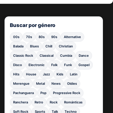
Buscar por género
00s
70s
80s
90s
Alternative
Balada
Blues
Chill
Christian
Classic Rock
Classical
Cumbia
Dance
Disco
Electronic
Folk
Funk
Gospel
Hits
House
Jazz
Kids
Latin
Merengue
Metal
News
Oldies
Pachanguera
Pop
Progressive Rock
Ranchera
Retro
Rock
Románticas
Soft Rock
Sports
Talk
Techno