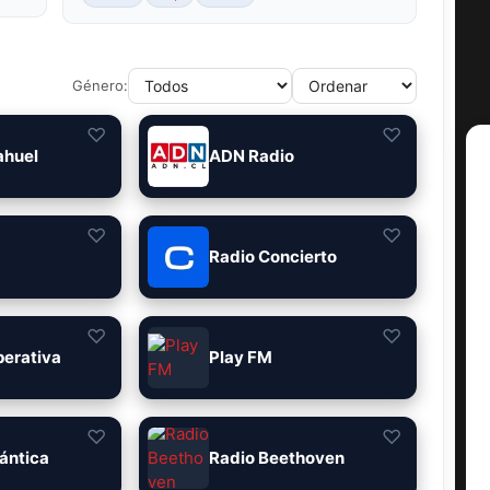
Género:
♡
♡
ahuel
ADN Radio
♡
♡
Radio Concierto
♡
♡
perativa
Play FM
♡
♡
ántica
Radio Beethoven