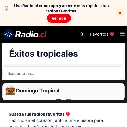
Usa Radio.cl como app y accede más rápido a tus
radios favoritas.
×
Ver app
Skip
Favoritos
to
content
Éxitos tropicales
Domingo Tropical
Guarda tus radios favoritas
Haz clic en el corazón junto a una emisora para
encontrarla más rápido la próxima vez.